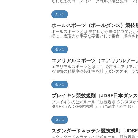
たした芝のコース（パークゴルフ場公認コース）
ダンス
ポールスポーツ（ポールダンス）競技規
ポールスポーツとは 主に床から垂直に立てたポ
様に、表現力が重要な要素として審査、採点され
ダンス
エアリアルスポーツ（エアリアルフープ
エアリアルスポーツとは ここで言うエアリア
る演技の難易度や芸術性を競うダンススポーツで
ダンス
ブレイキン競技規則［JDSF日本ダン
ブレイキンの公式ルール／競技規則 ダンススポー
RULES（WDSF競技規則）」に記述されており
ダンス
スタンダード＆ラテン競技規則［JDS
スタンダード＆ラテンの公式ルール／競技規則 