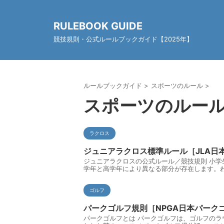
RULEBOOK GUIDE
競技規則・公式ルールブックガイド【2025年】
ルールブックガイド
>
スポーツのルール
>
スポーツのルー
ラクロス
ジュニアラクロス標準ルール［JLA日
ジュニアラクロスの公式ルール／競技規則 小学
学年と高学年により異なる部分が存在します。わ
ゴルフ
パークゴルフ規則［NPGA日本パーク
パークゴルフとは パークゴルフは、ゴルフのラ