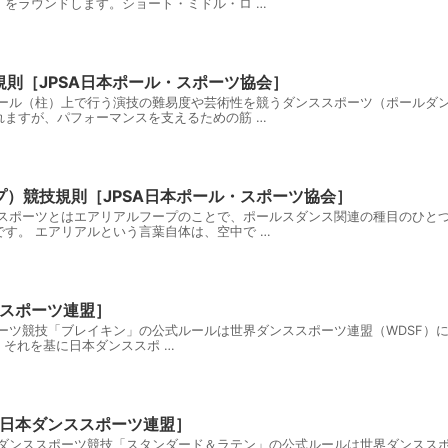
をラウンドします。ショート・ミドル・ロ …
則［JPSA日本ポール・スポーツ協会］
ール（柱）上で行う演技の難易度や芸術性を競うダンススポーツ（ポールダン
ますが、パフォーマンスを支えるための筋 …
）競技規則［JPSA日本ポール・スポーツ協会］
ルスポーツとはエアリアルフープのことで、ポールスダンス関連の種目のひと
す。 エアリアルという言葉自体は、空中で …
ススポーツ連盟］
ツ競技「ブレイキン」の公式ルールは世界ダンススポーツ連盟（WDSF）により定義
、それを基に日本ダンススポ …
F日本ダンススポーツ連盟］
ダンススポーツ競技「スタンダード＆ラテン」の公式ルールは世界ダンススポ