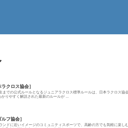
ル
本ラクロス協会］
生までの公式ルールとなるジュニアラクロス標準ルールは、日本ラクロス協会（J
かりやすく解説された最新のルールが …
ゴルフ協会］
ウンドに近いイメージのコミュニティスポーツで、高齢の方でも気軽に楽しむ