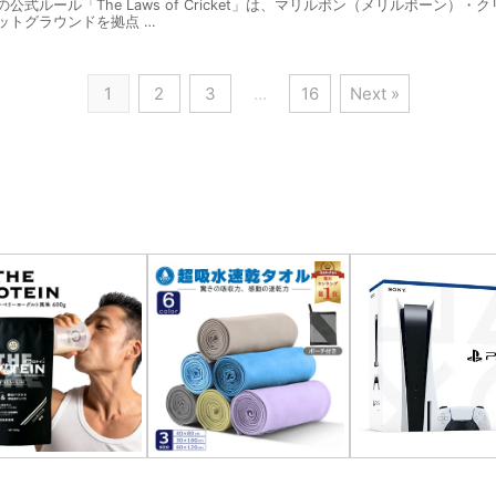
式ルール「The Laws of Cricket」は、マリルボン（メリルボーン）
ットグラウンドを拠点 …
1
2
3
…
16
Next »