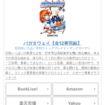
バガタウェイ【全12巻完結】
古日向いろは／月刊コミックブレイド／マッグガーデン
元気いっぱいの島育ち少女、空木雫は高校進学を機に島を離れ、本土
での生活を始める。送り出してくれた母からの条件はただひとつ、
「三年間、青春してきなさい」という言葉。真新しい生活の中で、ラ
クロスに懸ける少女達の青春の日々が今、幕を開ける。期待の新鋭が
描く、コミック業界初の本格ラクロスコミック・スポーツ青春グラフ
ィティ!!
BookLive!
Amazon
楽天市場
Yahoo