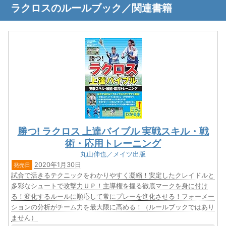
ラクロスのルールブック／関連書籍
勝つ! ラクロス 上達バイブル 実戦スキル・戦
術・応用トレーニング
丸山伸也／メイツ出版
2020年1月30日
発売日
試合で活きるテクニックをわかりやすく凝縮！安定したクレイドルと
多彩なシュートで攻撃力ＵＰ！主導権を握る徹底マークを身に付け
る！変化するルールに順応して常にプレーを進化させる！フォーメー
ションの分析がチーム力を最大限に高める！（ルールブックではあり
ません）