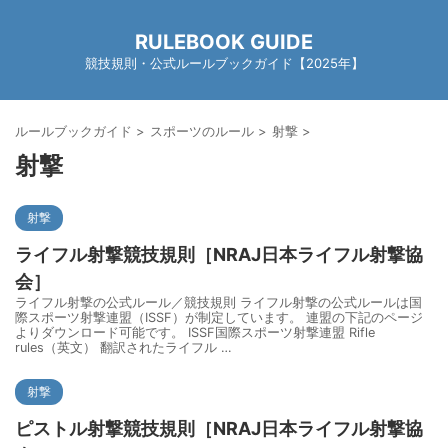
RULEBOOK GUIDE
競技規則・公式ルールブックガイド【2025年】
ルールブックガイド
>
スポーツのルール
>
射撃
>
射撃
射撃
ライフル射撃競技規則［NRAJ日本ライフル射撃協
会］
ライフル射撃の公式ルール／競技規則 ライフル射撃の公式ルールは国
際スポーツ射撃連盟（ISSF）が制定しています。 連盟の下記のページ
よりダウンロード可能です。 ISSF国際スポーツ射撃連盟 Rifle
rules（英文） 翻訳されたライフル …
射撃
ピストル射撃競技規則［NRAJ日本ライフル射撃協