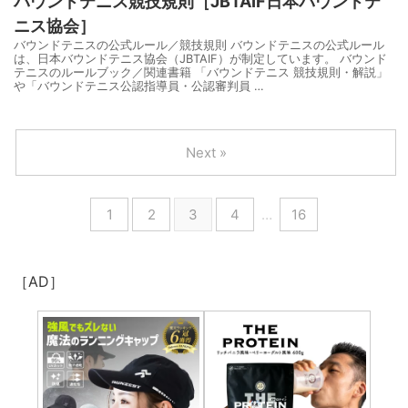
バウンドテニス競技規則［JBTAIF日本バウンドテ
ニス協会］
バウンドテニスの公式ルール／競技規則 バウンドテニスの公式ルール
は、日本バウンドテニス協会（JBTAIF）が制定しています。 バウンド
テニスのルールブック／関連書籍 「バウンドテニス 競技規則・解説」
や「バウンドテニス公認指導員・公認審判員 …
Next »
1
2
3
4
…
16
［AD］