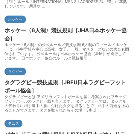
（FIL）ルール「INTERNATIONAL MEN’S LACROSSE RULES」に準拠
しています。 用具や …
ホッケー
ホッケー〈6人制〉競技規則［JHA日本ホッケー協
会］
ホッケー〈6人制〉の公式ルール／競技規則 6人制のフィールドホッケ
ーは、小中学校を中心に高校、女子、一般、マスターズなどの大会も開
催されています。 公式ルールは日本ホッケー協会（JHA）が発行して
います。 日本ホッケー協会のルールと競技規則 …
ラグビー
タグラグビー競技規則［JRFU日本ラグビーフット
ボール協会］
タグラグビーとは アメリカンフットボールを基に考案されたフラッグ
フットボールのラグビー版と言えます。 タグラグビーでは、タックル
の代わりに相手選手の腰に付けたタグを取ることで、相手の前進を止め
ることができます。タグを取られたらその場（3歩以 …
テニス