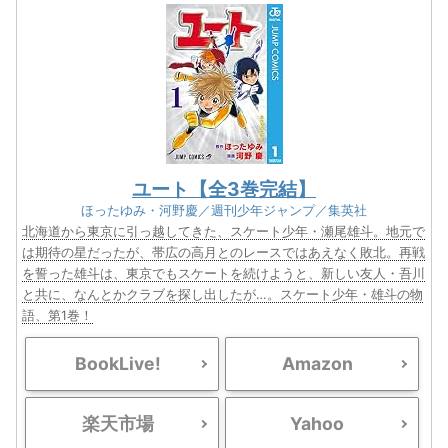
ユート【全3巻完結】
ほったゆみ・河野慶／週刊少年ジャンプ／集英社
北海道から東京に引っ越してきた、スケート少年・瀬尾雄斗。地元で
は期待の星だったが、帯広の高月とのレースではあえなく敗北。再戦
を誓った雄斗は、東京でもスケートを続けようと、新しい友人・吾川
と共に、なんとかクラブを探し出したが…。スケート少年・雄斗の物
語、第1巻！
BookLive!
Amazon
楽天市場
Yahoo