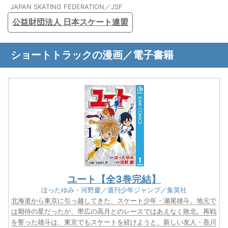
JAPAN SKATING FEDERATION／JSF
公益財団法人 日本スケート連盟
ショートトラックの漫画／電子書籍
ユート【全3巻完結】
ほったゆみ・河野慶／週刊少年ジャンプ／集英社
北海道から東京に引っ越してきた、スケート少年・瀬尾雄斗。地元で
は期待の星だったが、帯広の高月とのレースではあえなく敗北。再戦
を誓った雄斗は、東京でもスケートを続けようと、新しい友人・吾川