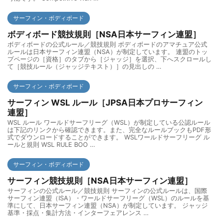
サーフィン・ボディボード
ボディボード競技規則［NSA日本サーフィン連盟］
ボディボードの公式ルール／競技規則 ボディボードのアマチュア公式
ルールは日本サーフィン連盟（NSA）が制定しています。 連盟のトッ
プページの［資格］のタブから［ジャッジ］を選択、下へスクロールし
て［競技ルール（ジャッジテキスト）］の見出しの …
サーフィン・ボディボード
サーフィン WSL ルール［JPSA日本プロサーフィン
連盟］
WSL ルール ワールドサーフリーグ（WSL）が制定している公認ルール
は下記のリンクから確認できます。また、完全なルールブックもPDF形
式でダウンロードすることができます。 WSLワールドサーフリーグ ル
ールと規則 WSL RULE BOO …
サーフィン・ボディボード
サーフィン競技規則［NSA日本サーフィン連盟］
サーフィンの公式ルール／競技規則 サーフィンの公式ルールは、国際
サーフィン連盟（ISA）・ワールドサーフリーグ（WSL）のルールを基
準にして、日本サーフィン連盟（NSA）が制定しています。 ジャッジ
基準・採点・集計方法・インターフェアレンス …