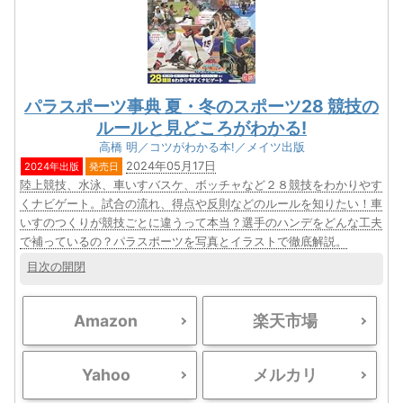
パラスポーツ事典 夏・冬のスポーツ28 競技の
ルールと見どころがわかる!
高橋 明／コツがわかる本!／メイツ出版
2024年05月17日
2024年出版
発売日
陸上競技、水泳、車いすバスケ、ボッチャなど２８競技をわかりやす
くナビゲート。試合の流れ、得点や反則などのルールを知りたい！車
いすのつくりが競技ごとに違うって本当？選手のハンデをどんな工夫
で補っているの？パラスポーツを写真とイラストで徹底解説。
目次の開閉
Amazon
楽天市場
Yahoo
メルカリ