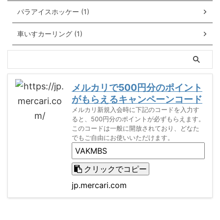
パラアイスホッケー (1)
車いすカーリング (1)
メルカリで500円分のポイント
がもらえるキャンペーンコード
メルカリ新規入会時に下記のコードを入力す
ると、500円分のポイントが必ずもらえます。
このコードは一般に開放されており、どなた
でもご自由にお使いいただけます。
クリックでコピー
jp.mercari.com