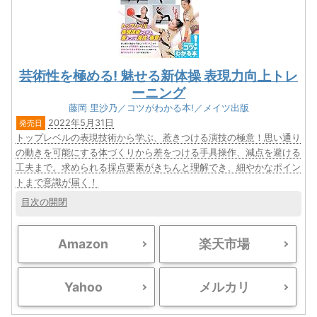
芸術性を極める! 魅せる新体操 表現力向上トレ
ーニング
藤岡 里沙乃／コツがわかる本!／メイツ出版
2022年5月31日
発売日
トップレベルの表現技術から学ぶ、惹きつける演技の極意！思い通り
の動きを可能にする体づくりから差をつける手具操作、減点を避ける
工夫まで。求められる採点要素がきちんと理解でき、細やかなポイン
トまで意識が届く！
目次の開閉
Amazon
楽天市場
Yahoo
メルカリ