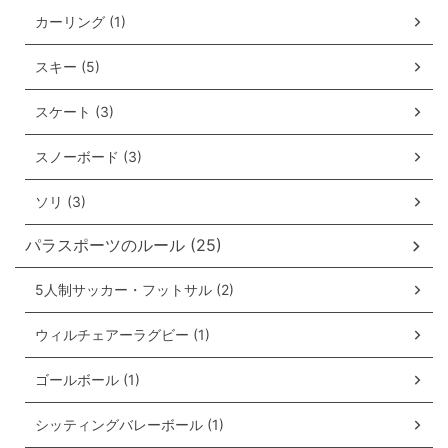
カーリング (1)
スキー (5)
スケート (3)
スノーボード (3)
ソリ (3)
パラスポーツのルール (25)
5人制サッカー・フットサル (2)
ウィルチェアーラグビー (1)
ゴールボール (1)
シッティングバレーボール (1)