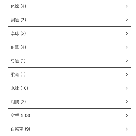
体操 (4)
剣道 (3)
卓球 (2)
射撃 (4)
弓道 (1)
柔道 (1)
水泳 (10)
相撲 (2)
空手道 (3)
自転車 (9)