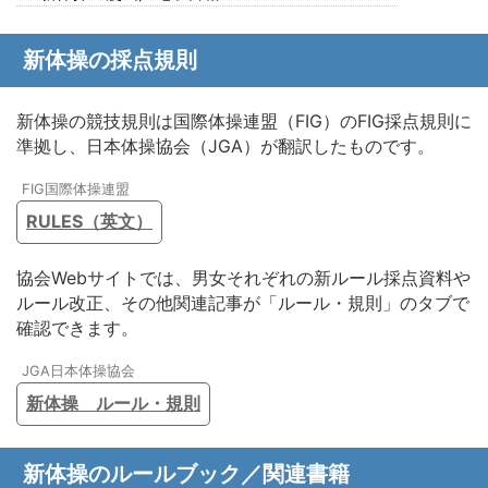
新体操の採点規則
新体操の競技規則は国際体操連盟（FIG）のFIG採点規則に
準拠し、日本体操協会（JGA）が翻訳したものです。
FIG国際体操連盟
RULES（英文）
協会Webサイトでは、男女それぞれの新ルール採点資料や
ルール改正、その他関連記事が「ルール・規則」のタブで
確認できます。
JGA日本体操協会
新体操 ルール・規則
新体操のルールブック／関連書籍