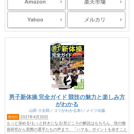
Amazon
楽天市場
Yahoo
メルカリ
男子新体操 完全ガイド 競技の魅力と楽しみ方
がわかる
山田 小太郎／コツがわかる本!／メイツ出版
2021年4月30日
発売日
もっと深める!もっと好きになる!見どころの解説はもちろん、技の徹
底研究から実際の選手たちの声まで、「ハマる」ポイントを余すこと