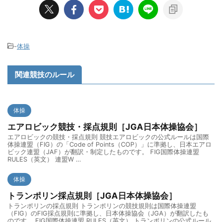
-
体操
関連競技のルール
体操
エアロビック競技・採点規則［JGA日本体操協会］
エアロビックの競技・採点規則 競技エアロビックの公式ルールは国際
体操連盟（FIG）の「Code of Points（COP）」に準拠し、日本エアロ
ビック連盟（JAF）が翻訳・制定したものです。 FIG国際体操連盟
RULES（英文） 連盟W …
体操
トランポリン採点規則［JGA日本体操協会］
トランポリンの採点規則 トランポリンの競技規則は国際体操連盟
（FIG）のFIG採点規則に準拠し、日本体操協会（JGA）が翻訳したも
のです。 FIG国際体操連盟 RULES（英文） トランポリンの公式ルール