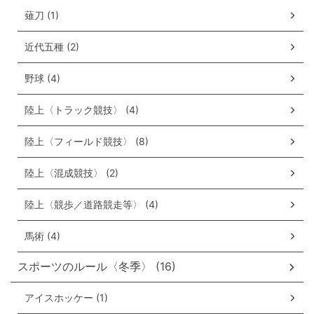
薙刀 (1)
近代五種 (2)
野球 (4)
陸上〈トラック競技〉 (4)
陸上〈フィールド競技〉 (8)
陸上〈混成競技〉 (2)
陸上〈競歩／道路競走等〉 (4)
馬術 (4)
スポーツのルール〈冬季〉 (16)
アイスホッケー (1)